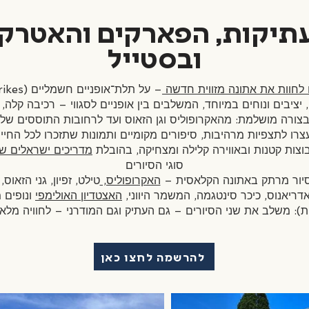
עתיקות, הפארקים והאטרק
ובסטייל
 לחוות את אתונה מזווית חדשה
– על תלת־אופניים חשמליים (Trikes)!
יציבים ונוחים במיוחד, המשלבים בין אופניים לסגווי – רכיבה קלה, 
צורה מושלמת: מהאקרופוליס וגן הזאוס ועד לרחובות התוססים של
צרו לתצפיות מרהיבות, סיפורים מקומיים ותמונות שתזכרו לכל החיים
צות קטנות ובאווירה קלילה ומצחיקה, בהובלת
מדריכים ישראלים שמ
סוגי הסיורים
 סיור מרתק באתונה הקלאסית –
האקרופוליס,
טילט, זפיון, גני הזאוס,
אדריאנוס, כיכר סינטגמה, המשמר היווני,
האצטדיון האולימפי
ונופים 
ת): משלב את שני הסיורים – גם העתיק וגם המודרני – לחוויה מלא
להרשמה לחצו כאן