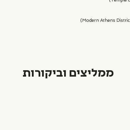
 עמודיו האדירים מספרים את סיפורה של אתונה בתקופה היוונית והרומי
 של אתונה – השדרות הרחבות, המבנים העכשוויים והאזורים המתפתחים ה
 שנבנה לכבוד הקיסר אדריאנוס ומסמל את המעבר בין אתונה העתיקה לע
ממליצים וביקורות