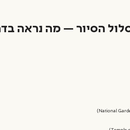
לול הסיור — מה נראה בדר
 המורשת החשובים בעולם. במהלך הביקור נכיר את ההיסטוריה, האדריכ
ה נוף פנורמי מרהיב של האקרופוליס, העיר והים האגאי.
 מוצלים, צמחייה עשירה, אגמים קטנים ופינות שקטות בלב המרכז הסואן.