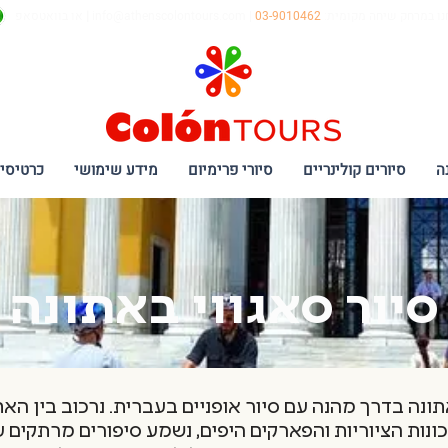
נו במרחק שיחה מקומית:
03-9010462
|
info@athenscolontours.com
|
או בוואטסאפ
ה
סיורים קולינריים
סיורי פרימיום
מידע שימושי
כרטיסי
סיור סאגווי באתונה
ונה בדרך מהנה עם סיור אופניים בעברית. נרכוב בין הא
ונות הציוריות והפארקים היפים, נשמע סיפורים מרתקים ע